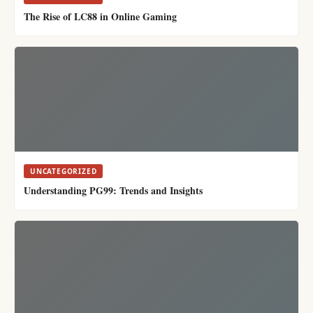
The Rise of LC88 in Online Gaming
UNCATEGORIZED
Understanding PG99: Trends and Insights