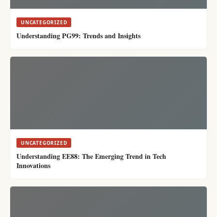
UNCATEGORIZED
Understanding PG99: Trends and Insights
UNCATEGORIZED
Understanding EE88: The Emerging Trend in Tech
Innovations