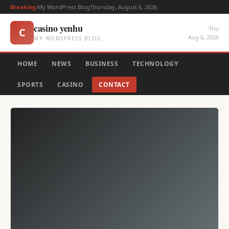
Breaking:
My WordPress Blog
Thursday, August 6, 2026
casino yenhu
Thu
C
Aug 6, 2026
MY WORDPRESS BLOG
HOME
NEWS
BUSINESS
TECHNOLOGY
SPORTS
CASINO
CONTACT